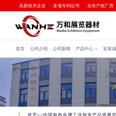
· 高新技术企业
· 多项专利证书
· 自有产权厂房
首页
公司介绍
公司新闻
产品中心
安装
首页
>>中国有色金属工业华东产品质量